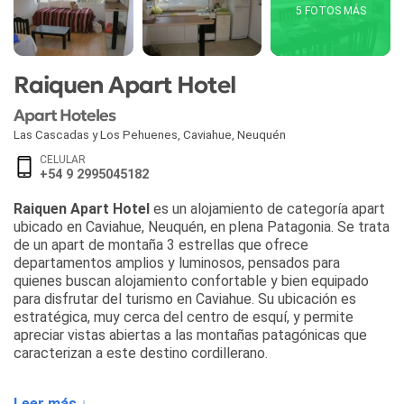
5 FOTOS MÁS
Raiquen Apart Hotel
Apart Hoteles
Las Cascadas y Los Pehuenes
,
Caviahue
,
Neuquén
CELULAR
+54 9 2995045182
Raiquen Apart Hotel
es un alojamiento de categoría apart
ubicado en Caviahue, Neuquén, en plena Patagonia. Se trata
de un apart de montaña 3 estrellas que ofrece
departamentos amplios y luminosos, pensados para
quienes buscan alojamiento confortable y bien equipado
para disfrutar del turismo en Caviahue. Su ubicación es
estratégica, muy cerca del centro de esquí, y permite
apreciar vistas abiertas a las montañas patagónicas que
caracterizan a este destino cordillerano.
Este alojamiento en Caviahue cuenta con departamentos
Leer más ↓