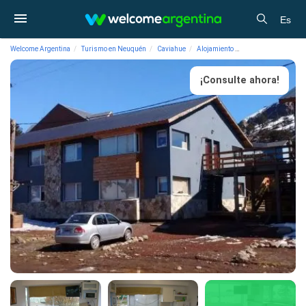
Es
Welcome Argentina
Turismo en Neuquén
Caviahue
Alojamiento
Apart Hoteles Raiqu
¡Consulte ahora!