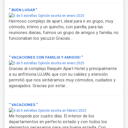
funcionales y una ubicación cercana a los principales
atractivos turísticos lo convierten en una opción práctica
“ BUEN LUGAR ”
para quienes buscan apart, departamento o alojamiento
Opinión escrita en enero 2025
turístico en Caviahue.
Hermoso complejo de apart, ideal para ir en grupo, muy
cómodo, íntimo y un quincho, con parrilla, para las
Desde este alojamiento es fácil acceder al centro de esquí
reuniones diarias, fuimos un grupo de amigos y familia, no
Caviahue, uno de los principales puntos de interés de la
funcionaban los yacuzzi Gracias...
ciudad durante el invierno. También se encuentra próximo a
atractivos naturales como el Volcán Copahue, senderos de
montaña y áreas ideales para realizar actividades al aire
“ VACACIONES CON FAMILIA Y AMIGOS! ”
libre durante todo el año.
Opinión escrita en enero 2025
Gracias al complejo Raiquén Apart Hotel y principalmente
a su anfitriona LUJAN, que con su calidez y atención
permitió que nos sintiéramos muy cómodos, cuidados y
agasajados. Gracias por estar...
“ VACACIONES ”
Opinión escrita en febrero 2023
Me hospede por cuatro días. El interior de los
departamentos en perfecto estado y con todos los
elementos necesarios para una buena estadía. Con