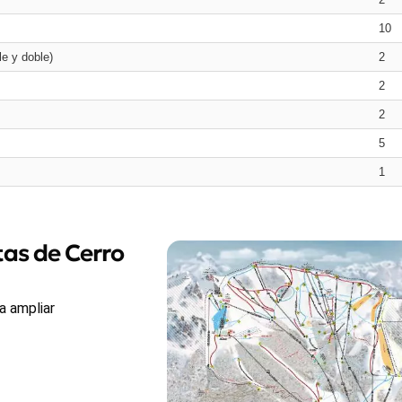
10
le y doble)
2
2
2
5
1
as de Cerro
a ampliar