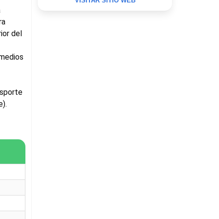
VISITAR SITIO WEB
a
ra
ior del
 medios
nsporte
e).