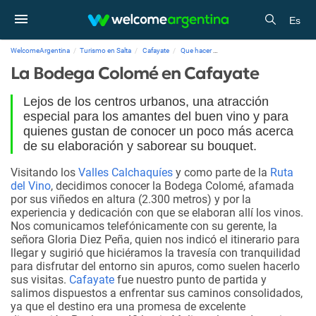
Es
WelcomeArgentina
Turismo en Salta
Cafayate
Que hacer
La Bodega Colomé en Cafayat
La Bodega Colomé en Cafayate
Lejos de los centros urbanos, una atracción
especial para los amantes del buen vino y para
quienes gustan de conocer un poco más acerca
de su elaboración y saborear su bouquet.
Visitando los
Valles Calchaquíes
y como parte de la
Ruta
del Vino
, decidimos conocer la Bodega Colomé, afamada
por sus viñedos en altura (2.300 metros) y por la
experiencia y dedicación con que se elaboran allí los vinos.
Nos comunicamos telefónicamente con su gerente, la
señora Gloria Diez Peña, quien nos indicó el itinerario para
llegar y sugirió que hiciéramos la travesía con tranquilidad
para disfrutar del entorno sin apuros, como suelen hacerlo
sus visitas.
Cafayate
fue nuestro punto de partida y
salimos dispuestos a enfrentar sus caminos consolidados,
ya que el destino era una promesa de excelente