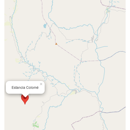
×
Estancia Colomé