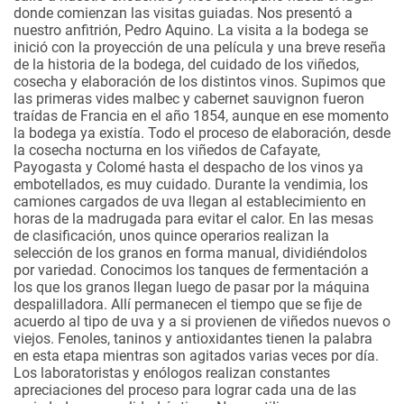
donde comienzan las visitas guiadas. Nos presentó a
nuestro anfitrión, Pedro Aquino. La visita a la bodega se
inició con la proyección de una película y una breve reseña
de la historia de la bodega, del cuidado de los viñedos,
cosecha y elaboración de los distintos vinos. Supimos que
las primeras vides malbec y cabernet sauvignon fueron
traídas de Francia en el año 1854, aunque en ese momento
la bodega ya existía. Todo el proceso de elaboración, desde
la cosecha nocturna en los viñedos de Cafayate,
Payogasta y Colomé hasta el despacho de los vinos ya
embotellados, es muy cuidado. Durante la vendimia, los
camiones cargados de uva llegan al establecimiento en
horas de la madrugada para evitar el calor. En las mesas
de clasificación, unos quince operarios realizan la
selección de los granos en forma manual, dividiéndolos
por variedad. Conocimos los tanques de fermentación a
los que los granos llegan luego de pasar por la máquina
despalilladora. Allí permanecen el tiempo que se fije de
acuerdo al tipo de uva y a si provienen de viñedos nuevos o
viejos. Fenoles, taninos y antioxidantes tienen la palabra
en esta etapa mientras son agitados varias veces por día.
Los laboratoristas y enólogos realizan constantes
apreciaciones del proceso para lograr cada una de las