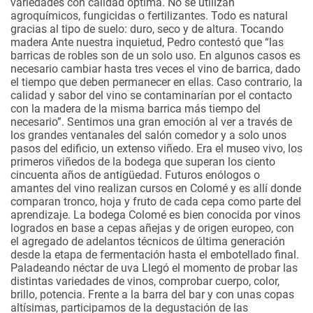
variedades con calidad óptima. No se utilizan
agroquímicos, fungicidas o fertilizantes. Todo es natural
gracias al tipo de suelo: duro, seco y de altura.
Tocando
madera
Ante nuestra inquietud, Pedro contestó que “las
barricas de robles son de un solo uso. En algunos casos es
necesario cambiar hasta tres veces el vino de barrica, dado
el tiempo que deben permanecer en ellas. Caso contrario, la
calidad y sabor del vino se contaminarían por el contacto
con la madera de la misma barrica más tiempo del
necesario”. Sentimos una gran emoción al ver a través de
los grandes ventanales del salón comedor y a solo unos
pasos del edificio, un extenso viñedo. Era el museo vivo, los
primeros viñedos de la bodega que superan los ciento
cincuenta años de antigüedad. Futuros enólogos o
amantes del vino realizan cursos en Colomé y es allí donde
comparan tronco, hoja y fruto de cada cepa como parte del
aprendizaje. La bodega Colomé es bien conocida por vinos
logrados en base a cepas añejas y de origen europeo, con
el agregado de adelantos técnicos de última generación
desde la etapa de fermentación hasta el embotellado final.
Paladeando néctar de uva
Llegó el momento de probar las
distintas variedades de vinos, comprobar cuerpo, color,
brillo, potencia. Frente a la barra del bar y con unas copas
altísimas, participamos de la degustación de las