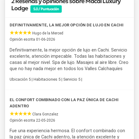
2 Reseñas y opiniones sobre Macal Luxury
sound healing, yoga y mindfulness, y programas de alto
Lodge
5.0 / Puntuación
rendimiento, permitiendo a cada huésped diseñar su
estadía según sus propios objetivos de bienestar o
exploración.
DEFINITIVAMENTE, LA MEJOR OPCIÓN DE LUJO EN CACHI
Hugo de la Merced
Por su ubicación en
Cachi Adentro
, este alojamiento
Opinión escrita 01-06-2026
resulta un punto de partida ideal para recorrer la cultura, los
paisajes y las tradiciones vigentes de los
Valles
Definitivamente, la mejor opción de lujo en Cachi. Servicio
Calchaquíes
, en un entorno donde la arquitectura y la
excelente, atención impecable. Todas las habitaciones y
naturaleza construyen una experiencia genuina de conexión.
casas al mejor nivel. Spa de lujo. Masajes al aire libre. Creo
que no hay nada mejor en todos los Valles Calchaquíes
Ubicación 5 | Habitaciones 5 | Servicio 5 |
EL CONFORT COMBINADO CON LA PAZ ÚNICA DE CACHI
ADENTRO
Clara Gonzalez
Opinión escrita 22-05-2026
Fue una experiencia hermosa. El confort combinado con
la paz única de Cachi adentro, la atención excelente y