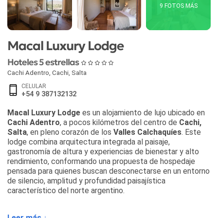
9 FOTOS MÁS
Macal Luxury Lodge
Hoteles 5 estrellas
Cachi Adentro
,
Cachi
,
Salta
CELULAR
+54 9 387132132
Macal Luxury Lodge
es un alojamiento de lujo ubicado en
Cachi Adentro
, a pocos kilómetros del centro de
Cachi,
Salta
, en pleno corazón de los
Valles Calchaquíes
. Este
lodge combina arquitectura integrada al paisaje,
gastronomía de altura y experiencias de bienestar y alto
rendimiento, conformando una propuesta de hospedaje
pensada para quienes buscan desconectarse en un entorno
de silencio, amplitud y profundidad paisajística
característico del norte argentino.
El alojamiento ofrece distintas categorías de suites, todas
Leer más ↓