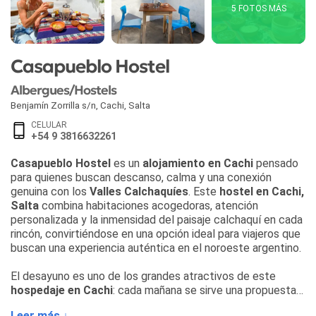
5 FOTOS MÁS
Casapueblo Hostel
Albergues/Hostels
Benjamín Zorrilla s/n
,
Cachi
,
Salta
CELULAR
+54 9 3816632261
Casapueblo Hostel
es un
alojamiento en Cachi
pensado
para quienes buscan descanso, calma y una conexión
genuina con los
Valles Calchaquíes
. Este
hostel en Cachi,
Salta
combina habitaciones acogedoras, atención
personalizada y la inmensidad del paisaje calchaquí en cada
rincón, convirtiéndose en una opción ideal para viajeros que
buscan una experiencia auténtica en el noroeste argentino.
El desayuno es uno de los grandes atractivos de este
hospedaje en Cachi
: cada mañana se sirve una propuesta
casera elaborada con ingredientes de la región. Entre las
Leer más ↓