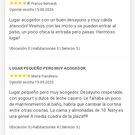
Franco bernardi
Salta
es optar por una base cómoda y auténtica para
Opinión escrita 15-06-2026
explorar los
Valles Calchaquíes
, recorrer las rutas del vino
de altura, conocer la Ruta 40 y descubrir de cerca la
Lugar acogedor con un buen desayuno y muy cálida
tranquilidad de uno de los pueblos más pintorescos del
atención! Vinimos con las moto y se pueden entrar al
noroeste argentino.
patio, un poco chica la entrada pero pasas. Hermoso
lugar!
Ubicación 3 | Habitaciones 3 | Servicio 5 |
LUGAR PEQUEÑO PERO MUY ACOGEDOR.
Maria Fiandesio
Opinión escrita 19-09-2025
Lugar pequeño pero muy acogedor. Desayuno respetable,
con yogourt y dulce de leche casero. Le faltaba un poco
de mantenimiento al baño, habría que cambiar la cortina
entre otras cositas. La cama y almohadas de 10. Naty es
una genia! A media cuadra de la plaza!!!!!
Ubicación 5 | Habitaciones 4 | Servicio 5 |