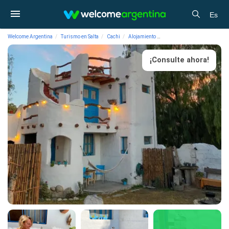
Es
Welcome Argentina
Turismo en Salta
Cachi
Alojamiento
Albergues/Hostels Casapue
¡Consulte ahora!