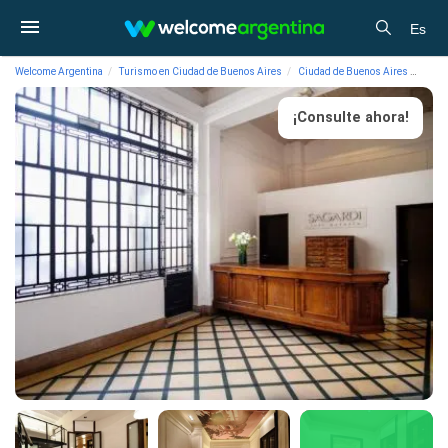
Es
Welcome Argentina
Turismo en Ciudad de Buenos Aires
Ciudad de Buenos Aires
Aloj
¡Consulte ahora!