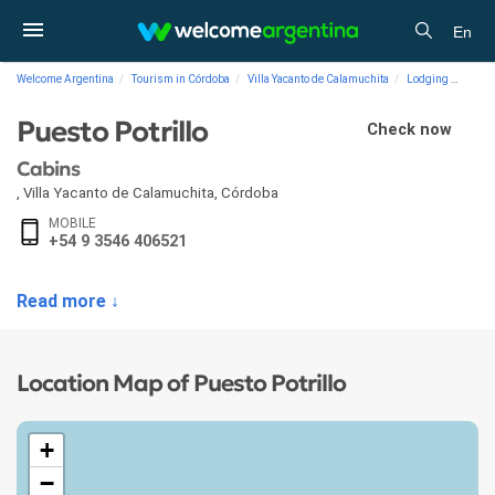
En
Welcome Argentina
Tourism in Córdoba
Villa Yacanto de Calamuchita
Lodging
Cabin
Puesto Potrillo
Check now
Cabins
,
Villa Yacanto de Calamuchita
,
Córdoba
MOBILE
+54 9 3546 406521
Read more ↓
Location Map of Puesto Potrillo
+
−