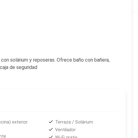
a con solárium y reposeras. Ofrece baño con bañera,
 caja de seguridad
scina) exterior
Terraza / Solárium
Ventilador
nte
Wi-Fi gratis