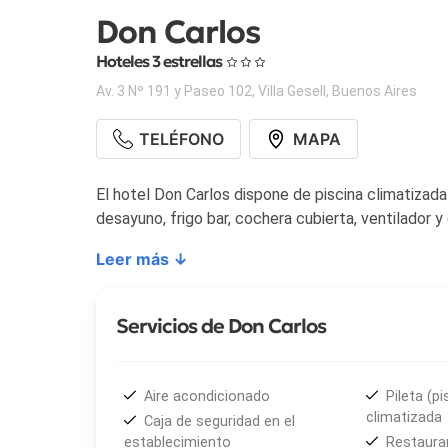
Don Carlos
Hoteles 3 estrellas
Av. 3 Nº 191 y Paseo 102
,
Villa Gesell
,
Buenos Aires
TELÉFONO
MAPA
El hotel Don Carlos dispone de piscina climatizad
desayuno, frigo bar, cochera cubierta, ventilador y
Leer más ↓
Servicios de Don Carlos
Aire acondicionado
Pileta (pi
climatizada
Caja de seguridad en el
establecimiento
Restaura