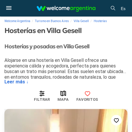
Es
Welcome Argentina
Turismo en Buenos Aires
Villa Gesell
Hosterías
Hosterías en Villa Gesell
Hosterías y posadas en Villa Gesell
Alojarse en una hostería en Villa Gesell ofrece una
experiencia cálida y acogedora, perfecta para quienes
buscan un trato más personal. Estas suelen estar ubicadas
en entornos tranquilos, rodeadas de naturaleza, lo que
Leer más ↓
garantiza descanso y desconexión.
Además, brindan servicios básicos como desayuno incluido
y limpieza diaria, combinando comodidad con una atención
FILTRAR
MAPA
FAVORITOS
cercana. Las hosterías en Villa Gesell son una excelente
opción para quienes desean explorar las sierras y los
atractivos locales, sin renunciar a un ambiente familiar y
tranquilo. Suelen ser más económicas que los hoteles,
ofreciendo una excelente relación calidad-precio.