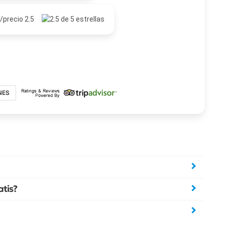
/precio 2.5
NES
atis?