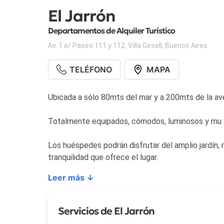
El Jarrón
Departamentos de Alquiler Turístico
Av. 1 e/ Paseo 111 y 112
,
Villa Gesell
,
Buenos Aires
TELÉFONO
MAPA
Ubicada a sólo 80mts del mar y a 200mts de la ave
Totalmente equipados, cómodos, luminosos y mu am
Los huéspedes podrán disfrutar del amplio jardín, 
tranquilidad que ofrece el lugar.
Leer más ↓
Servicios de El Jarrón