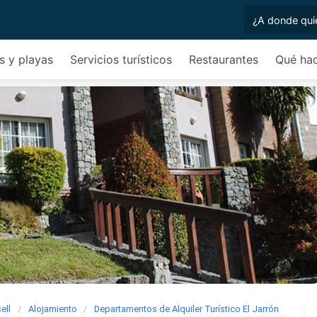
s y playas
Servicios turísticos
Restaurantes
Qué ha
ell
Alojamiento
Departamentos de Alquiler Turístico El Jarrón