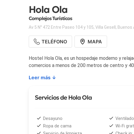
Hola Ola
Complejos Turísticos
Av 5 N° 472 Entre Paseo 104 y 105
,
Villa Gesell
,
Buenos 
TELÉFONO
MAPA
Hostel Hola Ola, es un hospedaje moderno y relaja
comercios a menos de 200 metros de centro y 400
Leer más ↓
Servicios de Hola Ola
Desayuno
Ventilado
Ropa de cama
Wi-Fi grat
Servicio de limpieza