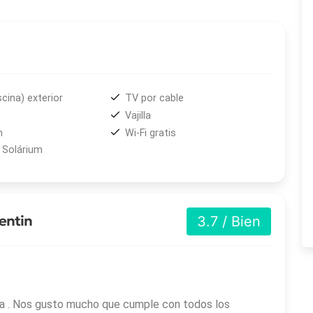
os
lugares de interés
de Villa Gesell, ofreciendo tanto la
ios y actividades recreativas.
scina) exterior
TV por cable
Vajilla
n
Wi-Fi gratis
 Solárium
entin
3.7 / Bien
pieza . Nos gusto mucho que cumple con todos los