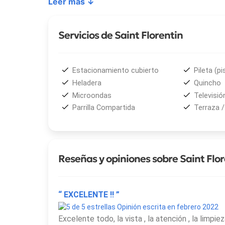
Leer más ↓
Además, su ubicación permite un fácil acceso a l
tranquilidad de la playa como la cercanía a comerc
Servicios de Saint Florentin
Estacionamiento cubierto
Pileta (pi
Heladera
Quincho
Microondas
Televisió
Parrilla Compartida
Terraza /
Reseñas y opiniones sobre Saint Flor
“ EXCELENTE !! ”
Opinión escrita en febrero 2022
Excelente todo, la vista , la atención , la lim