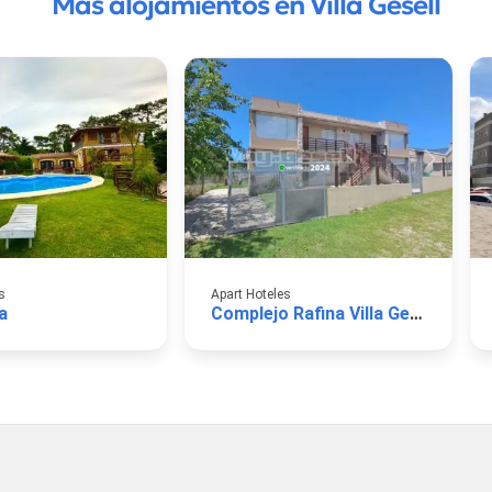
Más alojamientos en Villa Gesell
s
Apart Hoteles
a
Complejo Rafina Villa Gesell