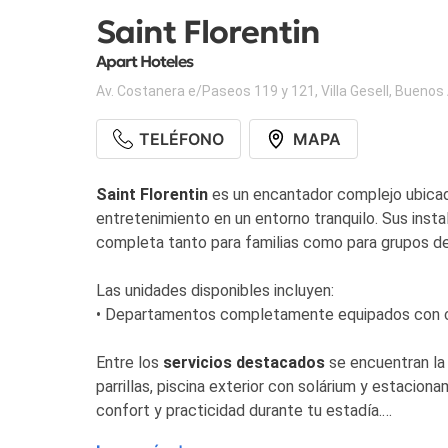
Saint Florentin
Apart Hoteles
Av. Costanera e/Paseos 119 y 121
,
Villa Gesell
,
Buenos 
TELÉFONO
MAPA
Saint Florentin
es un encantador complejo ubica
entretenimiento en un entorno tranquilo. Sus inst
completa tanto para familias como para grupos d
Las unidades disponibles incluyen:
• Departamentos completamente equipados con coci
Entre los
servicios destacados
se encuentran la 
parrillas, piscina exterior con solárium y estacion
confort y practicidad durante tu estadía.