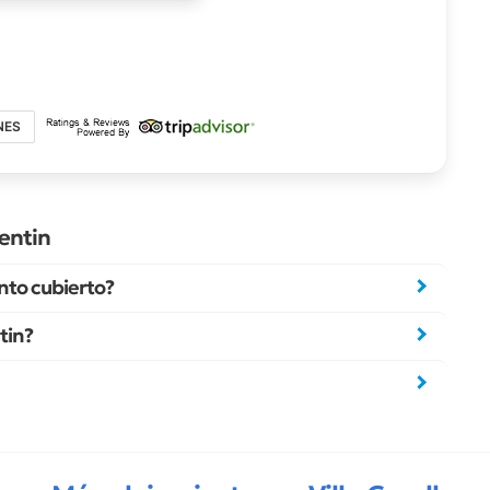
NES
entin
nto cubierto?
tin?