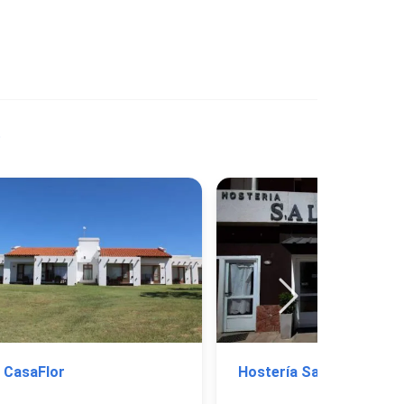
CasaFlor
Hostería Salvador