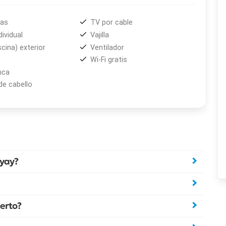
das
TV por cable
dividual
Vajilla
scina) exterior
Ventilador
Wi-Fi gratis
nca
de cabello
nyay?
erto?