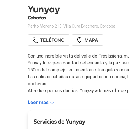
Yunyay
Cabañas
Perito Moreno 215
,
Villa Cura Brochero
,
Córdoba
TELÉFONO
MAPA
Con una increíble vista del valle de Traslasierra, 
Yunyay lo espera con todo el encanto y la paz ser
150m del complejo, en un entorno tranquilo y agra
Las cálidas cabañas están equipadas con cocina, he
cocheras.
Atendido por sus dueños, Yunyay además ofrece pisc
Leer más ↓
Servicios de Yunyay