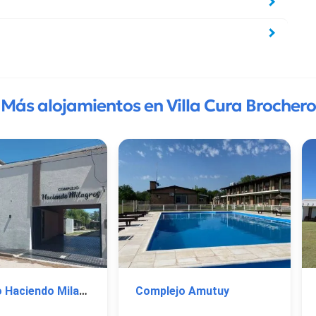
Más alojamientos en Villa Cura Brochero
Complejo Haciendo Milagros
Complejo Amutuy