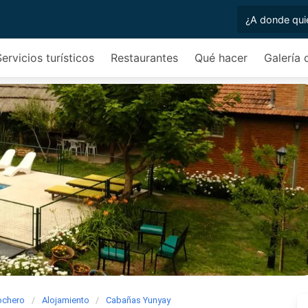
Servicios turísticos
Restaurantes
Qué hacer
Galería 
rochero
Alojamiento
Cabañas Yunyay