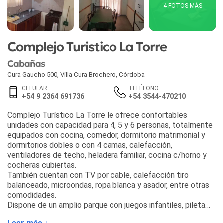
4 FOTOS MÁS
Complejo Turistico La Torre
Cabañas
Cura Gaucho 500
,
Villa Cura Brochero
,
Córdoba
CELULAR
TELÉFONO
+54 9 2364 691736
+54 3544-470210
Complejo Turístico La Torre le ofrece confortables
unidades con capacidad para 4, 5 y 6 personas, totalmente
equipados con cocina, comedor, dormitorio matrimonial y
dormitorios dobles o con 4 camas, calefacción,
ventiladores de techo, heladera familiar, cocina c/horno y
cocheras cubiertas.
También cuentan con TV por cable, calefacción tiro
balanceado, microondas, ropa blanca y asador, entre otras
comodidades.
Dispone de un amplio parque con juegos infantiles, pileta
de natación e hidromasaje para que su paso por La Torre
Leer más ↓