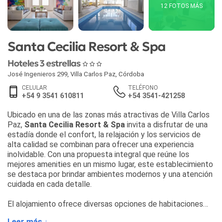
12 FOTOS MÁS
Santa Cecilia Resort & Spa
Hoteles 3 estrellas
José Ingenieros 299
,
Villa Carlos Paz
,
Córdoba
CELULAR
TELÉFONO
+54 9 3541 610811
+54 3541-421258
Ubicado en una de las zonas más atractivas de Villa Carlos
Paz,
Santa Cecilia Resort & Spa
invita a disfrutar de una
estadía donde el confort, la relajación y los servicios de
alta calidad se combinan para ofrecer una experiencia
inolvidable. Con una propuesta integral que reúne los
mejores amenities en un mismo lugar, este establecimiento
se destaca por brindar ambientes modernos y una atención
cuidada en cada detalle.
El alojamiento ofrece diversas opciones de habitaciones
pensadas para diferentes estilos de viaje:
Leer más ↓