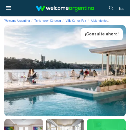
Es
Welcome Argentina
Turismo en Córdoba
Villa Carlos Paz
Alojamiento
Hoteles 3 estr
¡Consulte ahora!