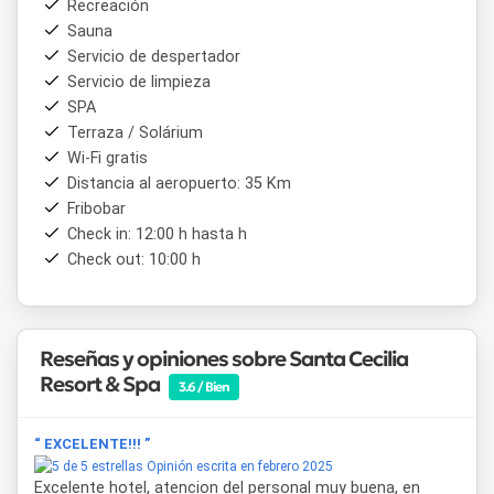
Recreación
piedras calientes, masajes corporales completos,
Sauna
reflexología, drenaje linfático, circuitos hídricos, duchas
Servicio de despertador
vichy y diversas terapias de hidratación y nutrición corporal.
Cada servicio está diseñado para complementar la estadía
Servicio de limpieza
con momentos de bienestar y descanso total.
SPA
Terraza / Solárium
Para quienes viajan por trabajo o buscan realizar
Wi-Fi gratis
celebraciones y encuentros,
Santa Cecilia Resort & Spa
Distancia al aeropuerto: 35 Km
cuenta con un Salón de Eventos Multiuso, ideal para
Fribobar
reuniones ejecutivas, fiestas o eventos empresariales.
Check in: 12:00 h hasta h
Entre los lugares de interés cercanos se encuentran el
Check out: 10:00 h
Lago San Roque, el Reloj Cu-Cú, el centro comercial y los
principales balnearios de Villa Carlos Paz, todos a pocos
minutos del establecimiento, lo que permite disfrutar tanto
del descanso como del turismo local.
Reseñas y opiniones sobre Santa Cecilia
Resort & Spa
3.6 / Bien
“ EXCELENTE!!! ”
Opinión escrita en febrero 2025
Excelente hotel, atencion del personal muy buena, en