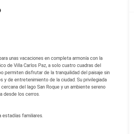
o
para unas vacaciones en completa armonía con la
co de Villa Carlos Paz, a solo cuatro cuadras del
ermiten disfrutar de la tranquilidad del paisaje sin
 y de entretenimiento de la ciudad. Su privilegiada
cia cercana del lago San Roque y un ambiente sereno
ja desde los cerros.
 estadías familiares.
 del Lago
se incluye desayuno servido en la cabaña,