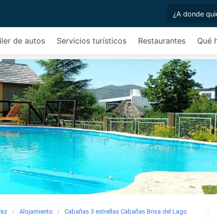
iler de autos
Servicios turísticos
Restaurantes
Qué 
Paz
Alojamiento
Cabañas 3 estrellas Cabañas Brisa del Lago