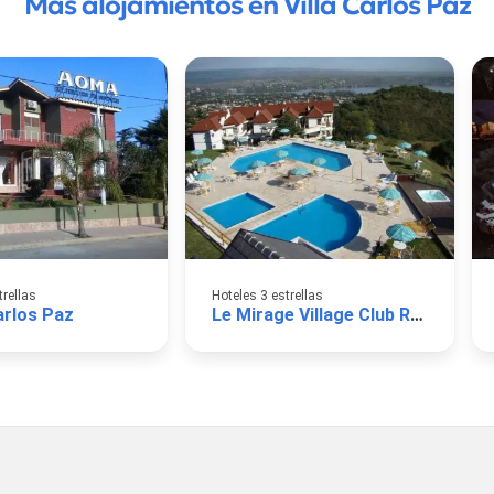
Más alojamientos en Villa Carlos Paz
trellas
Hoteles 3 estrellas
rlos Paz
Le Mirage Village Club Resort