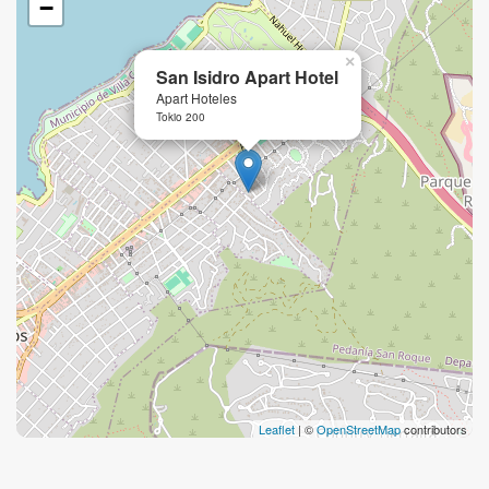
−
×
San Isidro Apart Hotel
Apart Hoteles
Tokio 200
Leaflet
| ©
OpenStreetMap
contributors