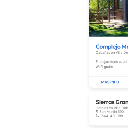
Complejo M
Cabañas en
Villa D
El alojamiento cuenta con piscina 
Wi-Fi gratis.
Sierras Gra
Hoteles en
Villa Dol
San Martín 590
3544-420088