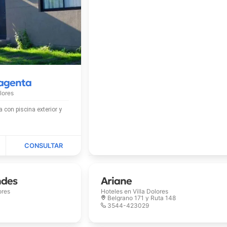
agenta
olores
exterior y
ndes
Ariane
ores
Hoteles en
Villa Dolores
Belgrano 171 y Ruta 148
3544-423029