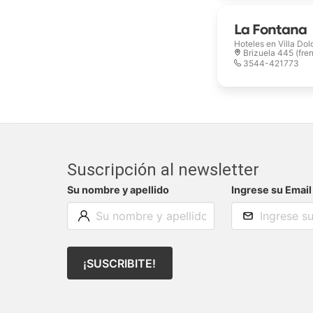
La Fontana
Hoteles en
Villa Dol
Brizuela 445 (fren
3544-421773
Suscripción al newsletter
Su nombre y apellido
Ingrese su Email
¡SUSCRIBITE!