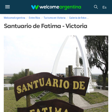
Es
WelcomeArgentina
Entre Ríos
Turismo en Victoria
Galería de fotos
Santuario de Fatima 
Santuario de Fatima - Victoria