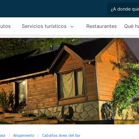
autos
Servicios turísticos
Restaurantes
Qué h
aia
Alojamiento
Cabañas Aves del Sur