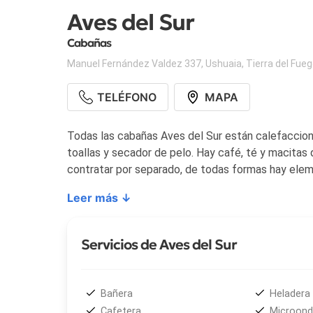
Aves del Sur
Cabañas
Manuel Fernández Valdez 337
,
Ushuaia
,
Tierra del Fue
TELÉFONO
MAPA
Todas las cabañas Aves del Sur están calefaccion
toallas y secador de pelo. Hay café, té y macitas 
contratar por separado, de todas formas hay eleme
Leer más ↓
Servicios de Aves del Sur
Bañera
Heladera
Cafetera
Microon