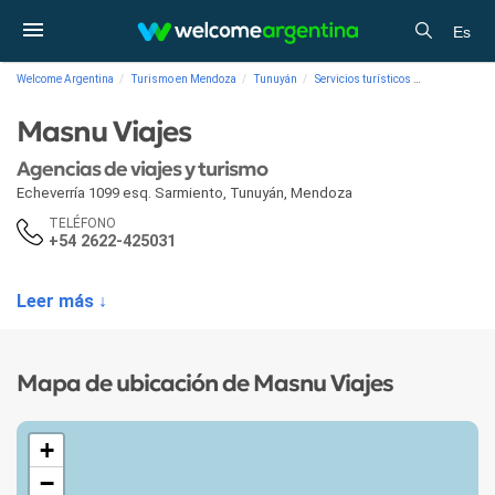
Es
Welcome Argentina
Turismo en Mendoza
Tunuyán
Servicios turísticos
Agencias de 
Masnu Viajes
Agencias de viajes y turismo
Echeverría 1099 esq. Sarmiento
,
Tunuyán
,
Mendoza
TELÉFONO
+54 2622-425031
Leer más ↓
Mapa de ubicación de Masnu Viajes
+
−