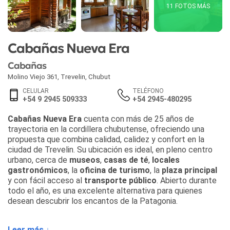
11 FOTOS MÁS
Cabañas Nueva Era
Cabañas
Molino Viejo 361
,
Trevelin
,
Chubut
CELULAR
TELÉFONO
+54 9 2945 509333
+54 2945-480295
Cabañas Nueva Era
cuenta con más de 25 años de
trayectoria en la cordillera chubutense, ofreciendo una
propuesta que combina calidad, calidez y confort en la
ciudad de Trevelin. Su ubicación es ideal, en pleno centro
urbano, cerca de
museos
,
casas de té
,
locales
gastronómicos
, la
oficina de turismo
, la
plaza principal
y con fácil acceso al
transporte público
. Abierto durante
todo el año, es una excelente alternativa para quienes
desean descubrir los encantos de la Patagonia.
Las opciones de alojamiento en
Cabañas Nueva Era
se
Leer más ↓