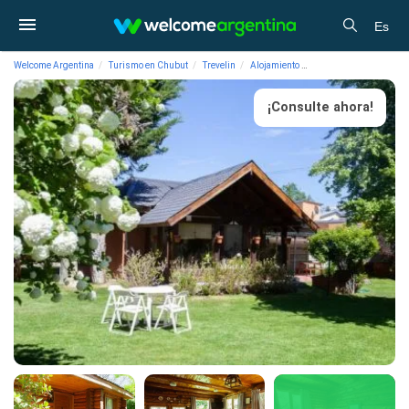
Es
Welcome Argentina
Turismo en Chubut
Trevelin
Alojamiento
Cabañas Cabañas Nuev
¡Consulte ahora!