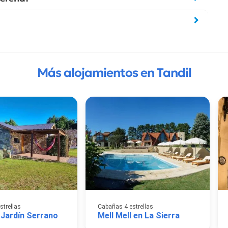
Más alojamientos en Tandil
strellas
Cabañas 4 estrellas
Jardín Serrano
Mell Mell en La Sierra