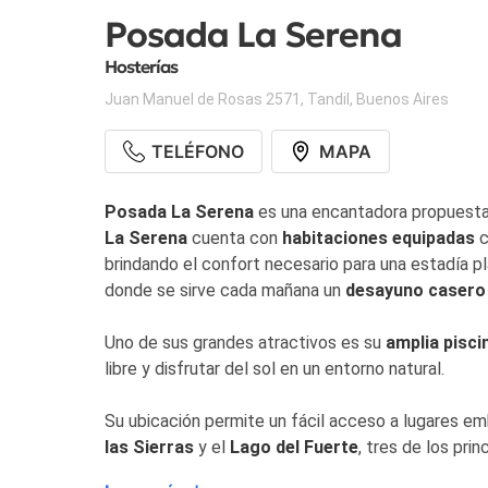
Posada La Serena
Hosterías
Juan Manuel de Rosas 2571
,
Tandil
,
Buenos Aires
TELÉFONO
MAPA
Posada La Serena
es una encantadora propuesta 
La Serena
cuenta con
habitaciones equipadas
c
brindando el confort necesario para una estadía 
donde se sirve cada mañana un
desayuno casero
Uno de sus grandes atractivos es su
amplia pisci
libre y disfrutar del sol en un entorno natural.
Su ubicación permite un fácil acceso a lugares 
las Sierras
y el
Lago del Fuerte
, tres de los pri
posada se encuentra cerca de propuestas gastron