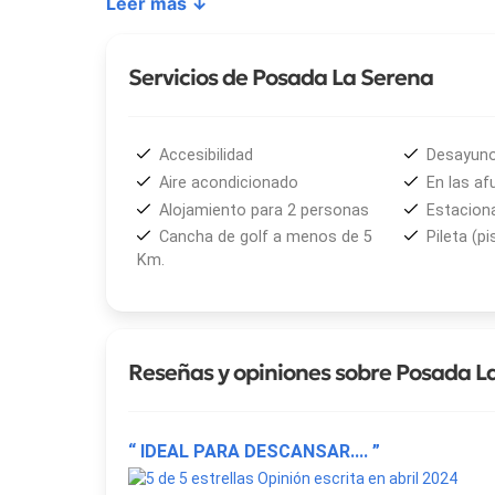
Leer más ↓
bicicleta.
En resumen,
Posada La Serena
es una opción rec
Servicios de Posada La Serena
tranquila, rodeados de paisajes serranos y con la h
Accesibilidad
Desayun
Aire acondicionado
En las af
Alojamiento para 2 personas
Estacion
Cancha de golf a menos de 5
Pileta (pi
Km.
Reseñas y opiniones sobre Posada L
“ IDEAL PARA DESCANSAR.... ”
Opinión escrita en abril 2024