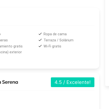
omendable para quienes desean disfrutar de una estadía
ospitalidad característica de Tandil.
o
Ropa de cama
ueras
Terraza / Solárium
amiento gratis
Wi-Fi gratis
scina) exterior
a Serena
4.5 / Excelente!