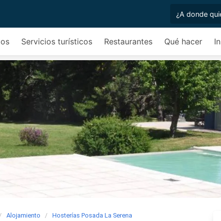
tos
Servicios turísticos
Restaurantes
Qué hacer
I
Alojamiento
Hosterías Posada La Serena