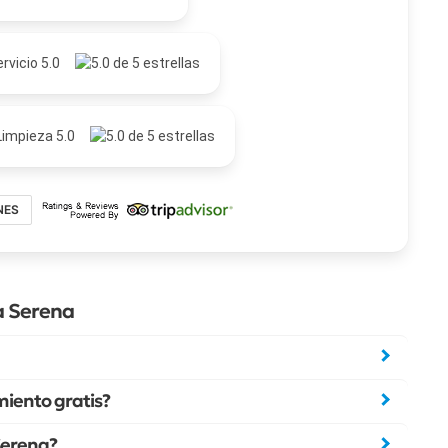
rvicio 5.0
Limpieza 5.0
NES
a Serena
iento gratis?
 Serena?