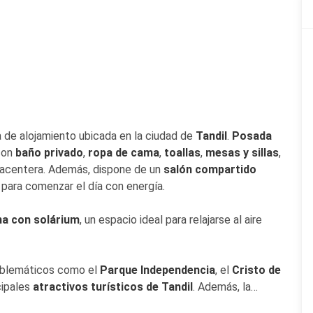
de alojamiento ubicada en la ciudad de
Tandil
.
Posada
on
baño privado
,
ropa de cama
,
toallas
,
mesas y sillas
,
placentera. Además, dispone de un
salón compartido
para comenzar el día con energía.
na con solárium
, un espacio ideal para relajarse al aire
emblemáticos como el
Parque Independencia
, el
Cristo de
ncipales
atractivos turísticos de Tandil
. Además, la
ómicas y senderos ideales para caminar o andar en