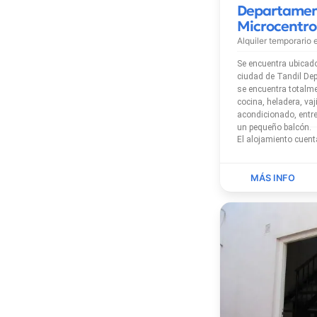
Departame
Microcentro
Alquiler temporario
Se encuentra ubicado
ciudad de Tandil Departamento Microcentro
se encuentra totalm
cocina, heladera, vaj
acondicionado, entre otros. Ad
un pequeño balcón.