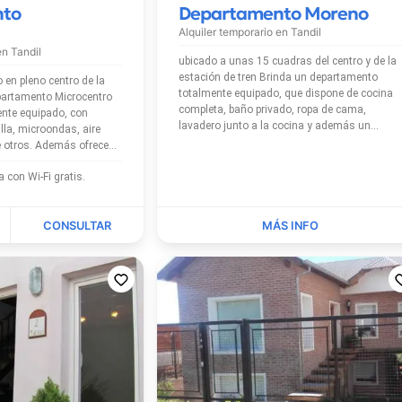
nto
Departamento Moreno
Alquiler temporario en
Tandil
 en
Tandil
ubicado a unas 15 cuadras del centro y de la
estación de tren Brinda un departamento
 en pleno centro de la
totalmente equipado, que dispone de cocina
completa, baño privado, ropa de cama,
ente equipado, con
lavadero junto a la cocina y además un
illa, microondas, aire
pequeño balcón con salida a la calle.
emás ofrece
El alojamiento cuenta con Wi-Fi gratis.