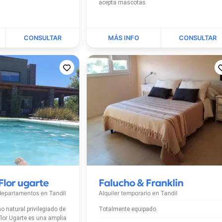
acepta mascotas.
Flor ugarte
Falucho & Franklin
 departamentos en
Tandil
Alquiler temporario en
Tandil
o natural privilegiado de
Totalmente equipado.
Flor Ugarte es una amplia