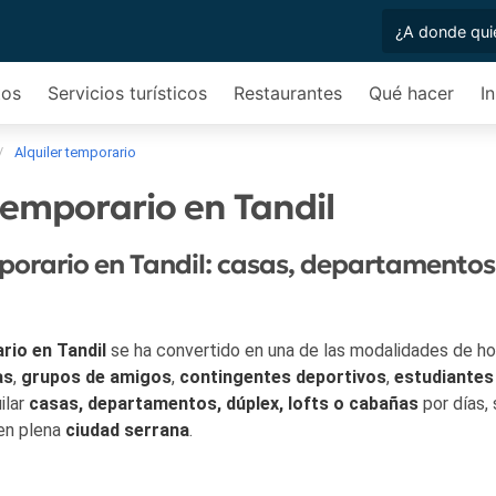
tos
Servicios turísticos
Restaurantes
Qué hacer
I
Alquiler temporario
temporario en Tandil
mporario en Tandil: casas, departamento
rio en Tandil
se ha convertido en una de las modalidades de h
as
,
grupos de amigos
,
contingentes deportivos
,
estudiantes
ilar
casas, departamentos, dúplex, lofts o cabañas
por días,
 en plena
ciudad serrana
.
ariada oferta de
propiedades en alquiler temporario
distribui