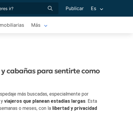
Publicar
Es
nmobiliarias
Más
s y cabañas para sentirte como
ospedaje más buscadas, especialmente por
y
viajeros que planean estadías largas
. Esta
 semanas o meses, con la
libertad y privacidad
das en sectores muy diversos: el
microcentro
,