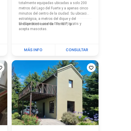
totalmente equipadas ubicadas a solo 200
metros del Lago del Fuerte y a apenas cinco
minutos del centro de la ciudad. Su ubicación
estratégica, a metros del dique y del
El alojamiento cuenta con Wi-Fi gratis y
emblemático cartel de "Tandil", la...
acepta mascotas.