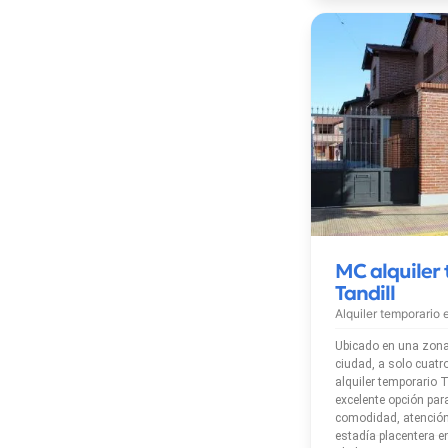
MC alquiler
Tandill
Alquiler temporario
Ubicado en una zona 
ciudad, a solo cuatr
alquiler temporario T
excelente opción pa
comodidad, atención
estadía placentera en 