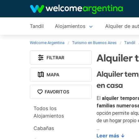
Tandil
Alojamientos
Alquiler de au
Welcome Argentina
Turismo en Buenos Aires
Tandil
Alquiler 
FILTRAR
Alquiler te
MAPA
en casa
FAVORITOS
El
alquiler tempora
familias numeros
Todos los
opción permite alqu
Alojamientos
de un hogar propio
Cabañas
Tandil ofrece una v
Leer más ↓