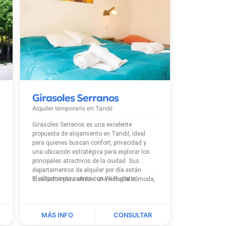
Girasoles Serranos
Alquiler temporario en
Tandil
Girasoles Serranos es una excelente
propuesta de alojamiento en Tandil, ideal
para quienes buscan confort, privacidad y
una ubicación estratégica para explorar los
principales atractivos de la ciudad. Sus
departamentos de alquiler por día están
El alojamiento cuenta con Wi-Fi gratis.
diseñados para ofrecer una estadía cómoda,
con atención a cada detalle y servicios
pensados para...