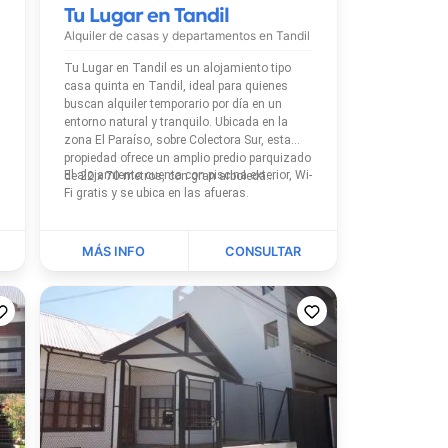
Tu Lugar en Tandil
Alquiler de casas y departamentos en
Tandil
Tu Lugar en Tandil es un alojamiento tipo
casa quinta en Tandil, ideal para quienes
buscan alquiler temporario por día en un
entorno natural y tranquilo. Ubicada en la
zona El Paraíso, sobre Colectora Sur, esta
propiedad ofrece un amplio predio parquizado
El alojamiento cuenta con piscina exterior, Wi-
de 22 x 70 metros, con gran arboleda...
Fi gratis y se ubica en las afueras.