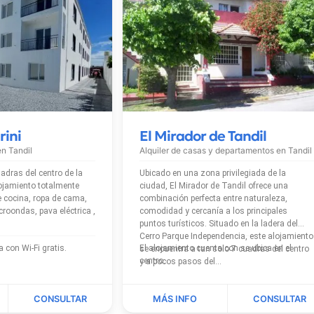
rini
El Mirador de Tandil
 en
Tandil
Alquiler de casas y departamentos en
Tandil
adras del centro de la
Ubicado en una zona privilegiada de la
ciudad, El Mirador de Tandil ofrece una
 cocina, ropa de cama,
combinación perfecta entre naturaleza,
croondas, pava eléctrica ,
comodidad y cercanía a los principales
puntos turísticos. Situado en la ladera del
Cerro Parque Independencia, este alojamiento
El alojamiento cuenta con Wi-Fi gratis.
El alojamiento cuenta con se ubica en el
se encuentra a tan solo 7 cuadras del centro
centro.
y a pocos pasos del...