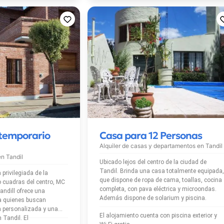
 temporario
Casa para 12 Personas
Alquiler de casas y departamentos en
Tandil
 en
Tandil
Ubicado lejos del centro de la ciudad de
Tandil. Brinda una casa totalmente equipada,
privilegiada de la
que dispone de ropa de cama, toallas, cocina
o cuadras del centro, MC
completa, con pava eléctrica y microondas.
andill ofrece una
Además dispone de solarium y piscina.
ra quienes buscan
 personalizada y una
El alojamiento cuenta con piscina exterior y
Tandil. El