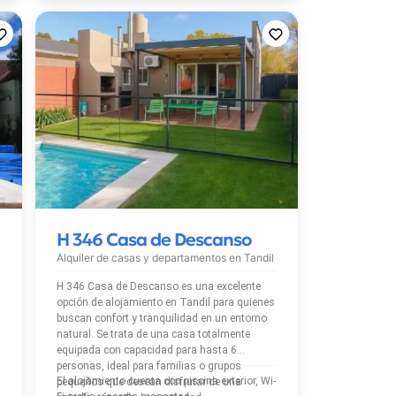
H 346 Casa de Descanso
Alquiler de casas y departamentos en
Tandil
H 346 Casa de Descanso es una excelente
opción de alojamiento en Tandil para quienes
buscan confort y tranquilidad en un entorno
natural. Se trata de una casa totalmente
equipada con capacidad para hasta 6
personas, ideal para familias o grupos
El alojamiento cuenta con piscina exterior, Wi-
pequeños que desean disfrutar de una