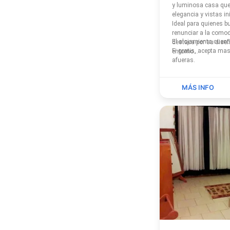
y luminosa casa que
elegancia y vistas in
Ideal para quienes b
renunciar a la comod
El alojamiento cuenta con piscina ex
destaca por su diseñ
Fi gratis, acepta mascotas y se
entorno...
afueras.