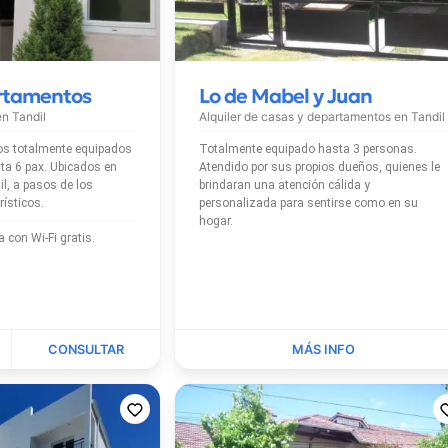
rtamentos
Lo de Mabel y Juan
 en
Tandil
Alquiler de casas y departamentos en
Tandil
os totalmente equipados
Totalmente equipado hasta 3 personas.
x. Ubicados en
Atendido por sus propios dueños, quienes le
il, a pasos de los
brindaran una atención cálida y
rísticos.
personalizada para sentirse como en su
hogar.
El alojamiento cuenta con Wi-Fi gratis.