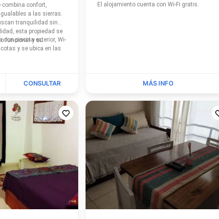
El alojamiento cuenta con Wi-Fi gratis.
 combina confort,
igualables a las sierras.
uscan tranquilidad sin
idad, esta propiedad se
terior, Wi-
o funcional y su
 ubica en las