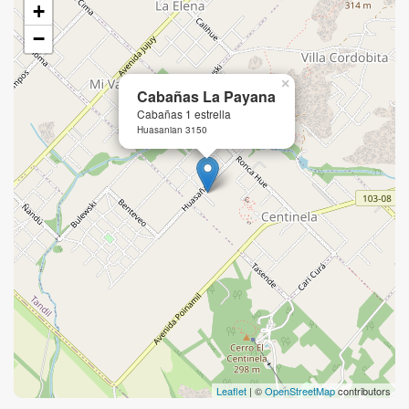
+
−
×
Cabañas La Payana
Cabañas 1 estrella
Huasanian 3150
Leaflet
| ©
OpenStreetMap
contributors