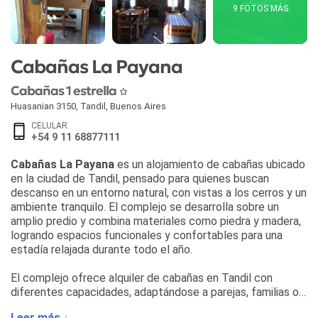
9 FOTOS MÁS
Cabañas La Payana
Cabañas 1 estrella
Huasanian 3150
,
Tandil
,
Buenos Aires
CELULAR
+54 9 11 68877111
Cabañas La Payana
es un alojamiento de cabañas ubicado
en la ciudad de Tandil, pensado para quienes buscan
descanso en un entorno natural, con vistas a los cerros y un
ambiente tranquilo. El complejo se desarrolla sobre un
amplio predio y combina materiales como piedra y madera,
logrando espacios funcionales y confortables para una
estadía relajada durante todo el año.
El complejo ofrece alquiler de cabañas en Tandil con
diferentes capacidades, adaptándose a parejas, familias o
grupos pequeños. Las unidades disponibles son:
Leer más ↓