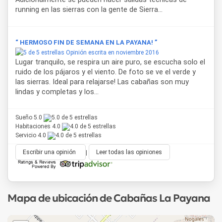
mucama y provisión de leña para la estufa hogar. El
running en las sierras con la gente de Sierra...
complejo está abierto todo el año y es atendido por sus
dueños las 24 horas.
“ HERMOSO FIN DE SEMANA EN LA PAYANA! ”
Por su ubicación en Tandil,
Cabañas La Payana
permite un
Opinión escrita en noviembre 2016
fácil acceso a distintos lugares de interés como el Parque
Lugar tranquilo, se respira un aire puro, se escucha solo el
Independencia, el Lago del Fuerte, el Monte Calvario y los
ruido de los pájaros y el viento. De foto se ve el verde y
circuitos serranos, ideales para caminatas, paseos al aire
las sierras. Ideal para relajarse! Las cabañas son muy
libre y actividades en contacto con la naturaleza.
lindas y completas y los...
Sueño 5.0
Habitaciones 4.0
Servicio 4.0
Escribir una opinión
|
Leer todas las opiniones
Mapa de ubicación de Cabañas La Payana