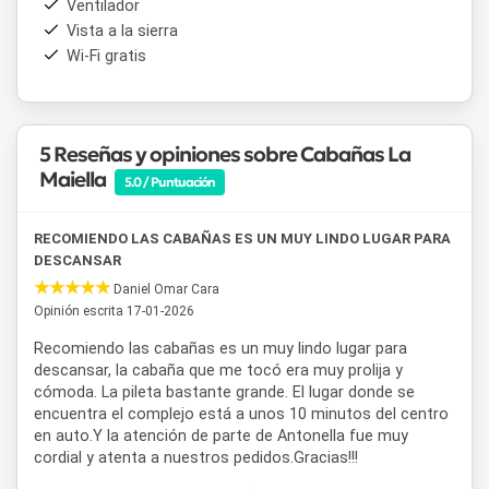
Ventilador
verano. El alojamiento ofrece desayuno incluido, con la
Vista a la sierra
posibilidad de disfrutarlo al aire libre, y cuenta con parrillas
Wi-Fi gratis
para realizar asados en un entorno natural. También se
incluye blanquería completa, conexión WiFi gratuita y
ambientes calefaccionados en todas las unidades.
La ubicación de
Cabañas La Maiella
permite un fácil
5 Reseñas y opiniones sobre Cabañas La
acceso a los principales lugares de interés de Tandil, como
Maiella
5.0 / Puntuación
el Parque Independencia, el Lago del Fuerte, el Cerro El
Centinela y el Cerro La Movediza. Gracias a su entorno
serrano y su cercanía al centro, este alojamiento de
RECOMIENDO LAS CABAÑAS ES UN MUY LINDO LUGAR PARA
cabañas en Tandil resulta una alternativa equilibrada para
DESCANSAR
disfrutar de la naturaleza y de la oferta turística de la
Daniel Omar Cara
ciudad.
Opinión escrita 17-01-2026
Recomiendo las cabañas es un muy lindo lugar para
descansar, la cabaña que me tocó era muy prolija y
cómoda. La pileta bastante grande. El lugar donde se
encuentra el complejo está a unos 10 minutos del centro
en auto.Y la atención de parte de Antonella fue muy
cordial y atenta a nuestros pedidos.Gracias!!!