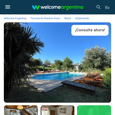
Es
Welcome Argentina
Turismo en Buenos Aires
Tandil
Alojamiento
Cabañas 3 estrell
¡Consulte ahora!