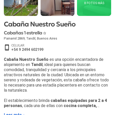
8 FOTOS MÁS
Cabaña Nuestro Sueño
Cabañas 1 estrella
Painamil 2869
,
Tandil
,
Buenos Aires
CELULAR
+54 9 2494 602199
Cabaña Nuestro Sueño
es una opción encantadora de
alojamiento en
Tandil
, ideal para quienes buscan
comodidad, tranquilidad y cercanía a los principales
atractivos naturales de la ciudad. Ubicada en un entorno
sereno y rodeada de vegetación, esta cabaña ofrece todo
lo necesario para una estadía placentera en contacto con
la naturaleza.
El establecimiento brinda
cabañas equipadas para 2 a 4
personas
, cada una de ellas con
cocina completa,
heladera, microondas, ropa de cama y baño privado
.
Leer más ↓