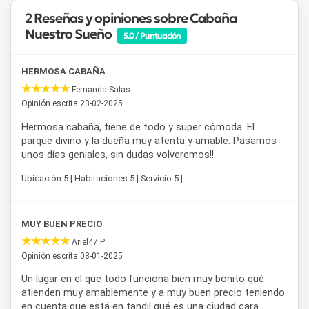
relación precio-calidad,
Cabaña Nuestro Sueño
es una
2 Reseñas y opiniones sobre Cabaña
propuesta ideal para disfrutar de
Tandil
durante todo el
Nuestro Sueño
5.0 / Puntuación
año, ya sea en pareja, con amigos o en familia.
HERMOSA CABAÑA
Fernanda Salas
Opinión escrita 23-02-2025
Hermosa cabaña, tiene de todo y super cómoda. El
parque divino y la dueña muy atenta y amable. Pasamos
unos días geniales, sin dudas volveremos!!
Ubicación 5 | Habitaciones 5 | Servicio 5 |
MUY BUEN PRECIO
Ariel47 P
Opinión escrita 08-01-2025
Un lugar en el que todo funciona bien muy bonito qué
atienden muy amablemente y a muy buen precio teniendo
en cuenta que está en tandil qué es una ciudad cara