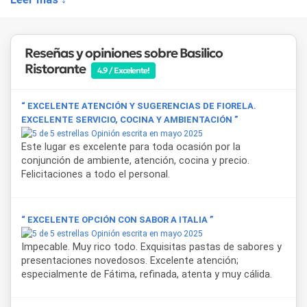
y quien nos atendió, Diego, un dulce total y muy atento!
Volveremos sin dudas".
Además, Basilico Ristorante se consagró en septiembre de
Reseñas y opiniones sobre Basilico
2024 como ganador de la Etapa I del Torneo Federal de
Ristorante
Chefs, organizado por FEHGRA, lo que le permitirá
4.9 / Excelente!
representar a Tandil en la final nacional en HOTELGA 2025.
“ EXCELENTE ATENCIÓN Y SUGERENCIAS DE FIORELA.
Para aquellos que buscan una opción más informal, de lunes
EXCELENTE SERVICIO, COCINA Y AMBIENTACIÓN ”
a viernes, el restaurante ofrece un menú ejecutivo que
Opinión escrita en mayo 2025
incluye plato principal, bebida sin alcohol y postre o café,
Este lugar es excelente para toda ocasión por la
brindando una excelente relación calidad-precio.
conjunción de ambiente, atención, cocina y precio.
Felicitaciones a todo el personal.
Basilico Ristorante es una excelente elección para quienes
desean disfrutar de la auténtica cocina italiana en Tandil, ya
sea para desayunos, almuerzos, meriendas o cenas.
“ EXCELENTE OPCIÓN CON SABOR A ITALIA ”
Opinión escrita en mayo 2025
Impecable. Muy rico todo. Exquisitas pastas de sabores y
presentaciones novedosos. Excelente atención;
especialmente de Fátima, refinada, atenta y muy cálida.