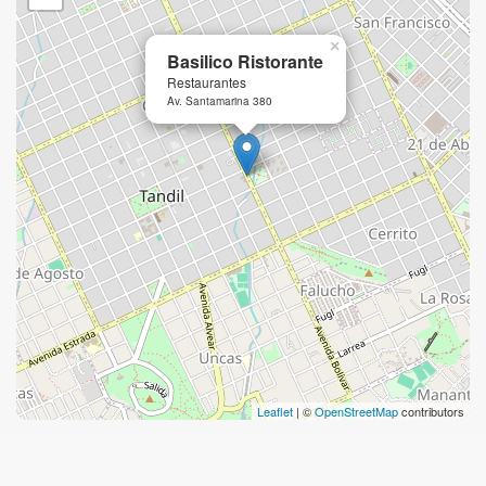
×
Basilico Ristorante
Restaurantes
Av. Santamarina 380
Leaflet
| ©
OpenStreetMap
contributors