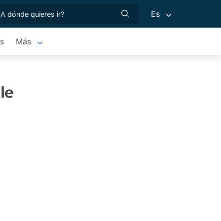
Es
os
Más
le