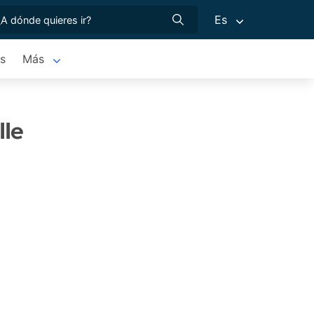
Es
os
Más
lle