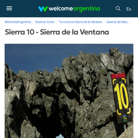
Es
WelcomeArgentina
Buenos Aires
Turismo en Sierra de la Ventana
Galería de fotos
Sier
Sierra 10 - Sierra de la Ventana