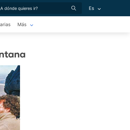
Es
arias
Más
entana