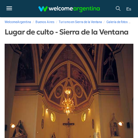
Es
WelcomeArgentina
Buenos Aires
Turismo en Sierra de la Ventana
Galería de fotos
Luga
Lugar de culto - Sierra de la Ventana