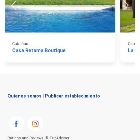
Cabañas
Cabañ
Casa Retama Boutique
La C
Quienes somos
|
Publicar establecimiento
Ratings and Reviews: © TripAdvisor