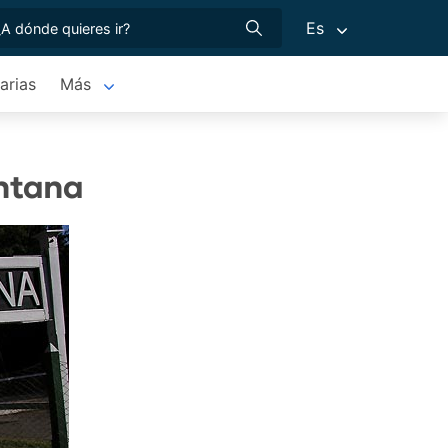
Es
arias
Más
entana