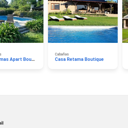
s
Cabañas
Las Retamas Apart Boutique
Casa Retama Boutique
il