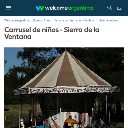
Es
WelcomeArgentina
Buenos Aires
Turismo en Sierra de la Ventana
Galería de fotos
Carr
Carrusel de niños - Sierra de la
Ventana