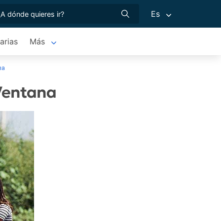
Es
arias
Más
na
 Ventana