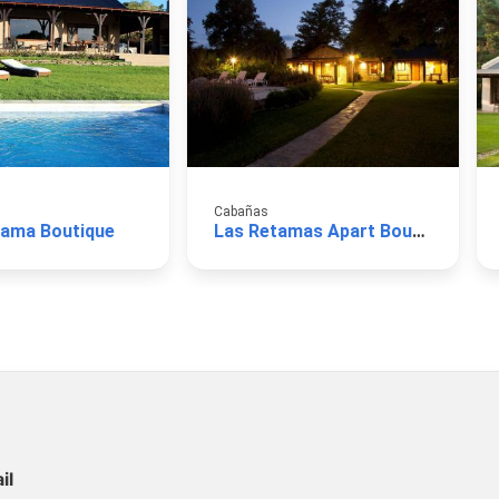
Cabañas
tama Boutique
Las Retamas Apart Boutique
il