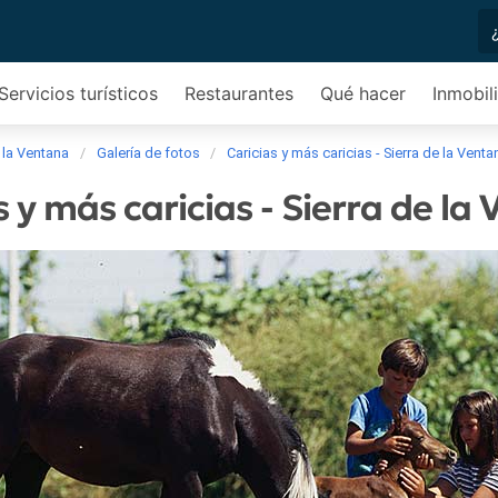
Servicios turísticos
Restaurantes
Qué hacer
Inmobili
 la Ventana
Galería de fotos
Caricias y más caricias - Sierra de la Venta
s y más caricias - Sierra de la