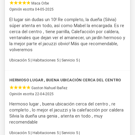
Maca Orbe
personalizada con todas las comodidades de un
Opinión escrita 04-05-2025
alojamiento
de calidad en
Sierra de la Ventana
.
El lugar sin dudas un 10! Re completo, la dueña (Silvia)
súper atenta en todo, así como Mabel la encargada. Es re
cerca del centro , tiene parrilla, Calefacción por caldera,
ventanales que dejan ver el amanecer, un jardín hermoso y
la mejor parte el jacuzzi obvio! Más que recomendable,
volveremos
Ubicación 5 | Habitaciones 5 | Servicio 5 |
HERMOSO LUGAR , BUENA UBICACIÓN CERCA DEL CENTRO
Gaston Nahuel Ibañez
Opinión escrita 22-04-2025
Hermoso lugar , buena ubicación cerca del centro , re
completo , lo mejor el jacuzzi y la calefacción por caldera
Silvia la dueña una genia , atenta en todo , muy
recomendable
Ubicación 5 | Habitaciones 5 | Servicio 5 |