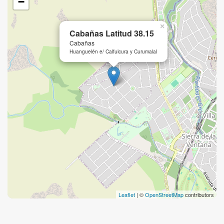
−
×
Cabañas Latitud 38.15
Cabañas
Huanguelén e/ Calfulcura y Curumalal
Leaflet
| ©
OpenStreetMap
contributors