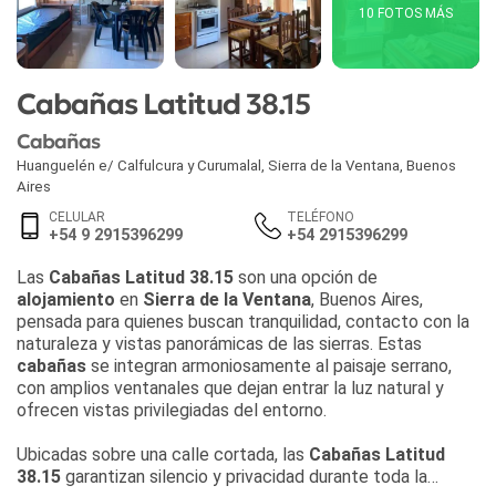
10 FOTOS MÁS
Cabañas Latitud 38.15
Cabañas
Huanguelén e/ Calfulcura y Curumalal
,
Sierra de la Ventana
,
Buenos
Aires
CELULAR
TELÉFONO
+54 9 2915396299
+54 2915396299
Las
Cabañas Latitud 38.15
son una opción de
alojamiento
en
Sierra de la Ventana
, Buenos Aires,
pensada para quienes buscan tranquilidad, contacto con la
naturaleza y vistas panorámicas de las sierras. Estas
cabañas
se integran armoniosamente al paisaje serrano,
con amplios ventanales que dejan entrar la luz natural y
ofrecen vistas privilegiadas del entorno.
Ubicadas sobre una calle cortada, las
Cabañas Latitud
38.15
garantizan silencio y privacidad durante toda la