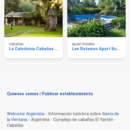
Cabañas
Apart Hoteles
La Caledonia Cabañas Boutique
Las Retamas Apart Boutique
Quienes somos
|
Publicar establecimiento
Welcome Argentina
- Información turística sobre
Sierra de
la Ventana
- Argentina - Complejo de cabañas El Yantén -
Cabañas