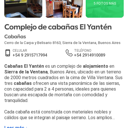
5 FOTOS MÁS
Complejo de cabañas El Yantén
Cabañas
Cerro de la Carpa y Belisario 8163
,
Sierra de la Ventana
,
Buenos Aires
CELULAR
TELÉFONO
+54 9 2915717994
+54 2914910089
Cabañas El Yantén
es un complejo de
alojamiento
en
Sierra de la Ventana
, Buenos Aires, ubicado en un terreno
de 2000 metros cuadrados en la cima de Villa Ventana. Sus
tres
cabañas
ofrecen una vista panorámica de las sierras,
con capacidad para 2 a 4 personas, ideales para quienes
buscan una escapada de montaña con comodidad y
tranquilidad.
Cada cabaña está construida con materiales nobles y
cálidos que se integran al paisaje serrano. Los amplios
ventanales permiten que la luz natural inunde cada
Leer más ↓