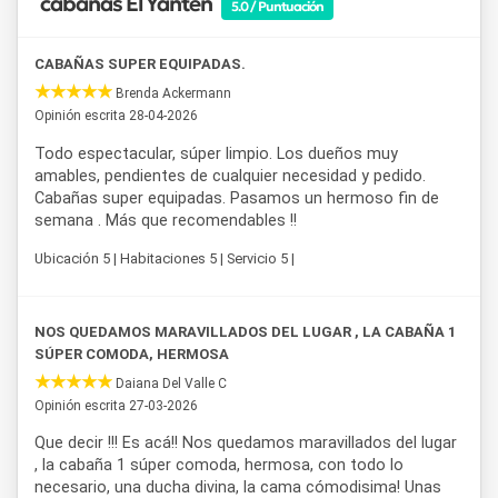
cabañas El Yantén
5.0 / Puntuación
cielo estrellado, en un entorno de montaña ideal para
desconectar en cualquier época del año.
CABAÑAS SUPER EQUIPADAS.
Brenda Ackermann
Opinión escrita 28-04-2026
Todo espectacular, súper limpio. Los dueños muy
amables, pendientes de cualquier necesidad y pedido.
Cabañas super equipadas. Pasamos un hermoso fin de
semana . Más que recomendables !!
Ubicación 5 | Habitaciones 5 | Servicio 5 |
NOS QUEDAMOS MARAVILLADOS DEL LUGAR , LA CABAÑA 1
SÚPER COMODA, HERMOSA
Daiana Del Valle C
Opinión escrita 27-03-2026
Que decir !!! Es acá!! Nos quedamos maravillados del lugar
, la cabaña 1 súper comoda, hermosa, con todo lo
necesario, una ducha divina, la cama cómodisima! Unas