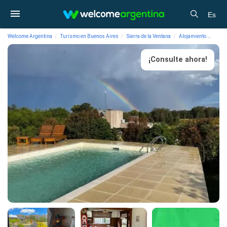
Es
Welcome Argentina
Turismo en Buenos Aires
Sierra de la Ventana
Alojamiento
Cabañ
¡Consulte ahora!