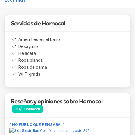
comunes para socializar, y un hermoso patio donde relajarse
después de un día de exploración. El personal, siempre
dispuesto a ayudar, brinda información sobre actividades y
excursiones en la región, incluyendo la famosa Serranía del
Servicios de Hornocal
Hornocal, conocida por sus impresionantes montañas de
colores.
Amenities en el baño
Desayuno
Heladera
Ropa blanca
Ropa de cama
Wi-Fi gratis
Reseñas y opiniones sobre Hornocal
2.0 / Puntuación
“ NO FUE LO QUE PENSABA. ”
Opinión escrita en agosto 2024