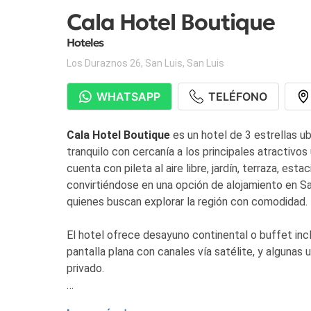
Cala Hotel Boutique
Hoteles
Los Duraznos 26
,
San Luis
,
San Luis
WHATSAPP
TELÉFONO
Cala Hotel Boutique
es un hotel de 3 estrellas u
tranquilo con cercanía a los principales atractivos
cuenta con pileta al aire libre, jardín, terraza, est
convirtiéndose en una opción de alojamiento en Sa
quienes buscan explorar la región con comodidad.
El hotel ofrece desayuno continental o buffet inc
pantalla plana con canales vía satélite, y algunas 
privado.
En cuanto a la ubicación, el
Cala Hotel Boutique
s