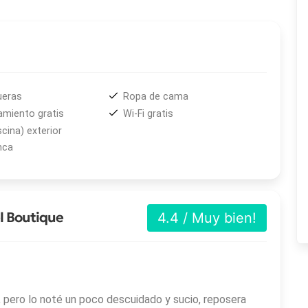
oximadamente 10 minutos en automóvil del
Monumento
ndo Hernández
está a 20 km del hotel, mientras que el
encuentra a tan solo 14 km, lo que facilita el acceso
ueras
Ropa de cama
amiento gratis
Wi-Fi gratis
scina) exterior
nca
l Boutique
4.4 / Muy bien!
 pero lo noté un poco descuidado y sucio, reposera