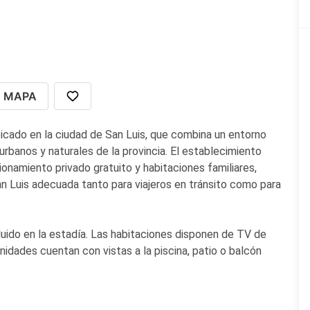
MAPA
bicado en la ciudad de San Luis, que combina un entorno
 urbanos y naturales de la provincia. El establecimiento
acionamiento privado gratuito y habitaciones familiares,
n Luis adecuada tanto para viajeros en tránsito como para
luido en la estadía. Las habitaciones disponen de TV de
unidades cuentan con vistas a la piscina, patio o balcón
e encuentra a 3 km del
Cabildo y la Pirámide de Mayo
, a