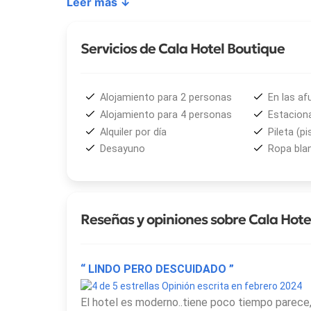
Leer más ↓
3,1 km del
Campamento de Las Chacras
y a apr
al Pueblo Puntano
. La
pista de carreras Rose
Aeropuerto Brigadier Mayor César R. Ojeda
se 
Servicios de Cala Hotel Boutique
desde diferentes puntos del país.
Alojamiento para 2 personas
En las af
Alojamiento para 4 personas
Estacion
Alquiler por día
Pileta (pi
Desayuno
Ropa bla
Reseñas y opiniones sobre Cala Hote
“ LINDO PERO DESCUIDADO ”
Opinión escrita en febrero 2024
El hotel es moderno..tiene poco tiempo parece,