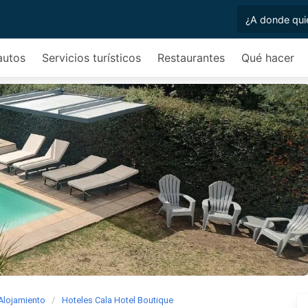
autos
Servicios turísticos
Restaurantes
Qué hacer
Alojamiento
Hoteles Cala Hotel Boutique