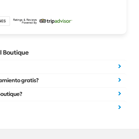
NES
l Boutique
amiento gratis?
 Boutique?