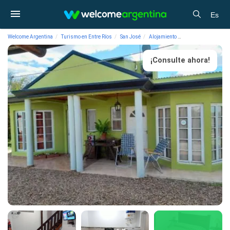
Es
Welcome Argentina
Turismo en Entre Ríos
San José
Alojamiento
Cabañas Sol de Bel
¡Consulte ahora!