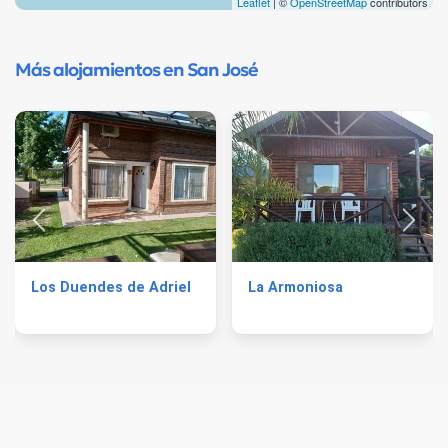
Leaflet
| ©
OpenStreetMap
contributors
Más alojamientos en San José
Los Duendes de Adriel
La Armoniosa