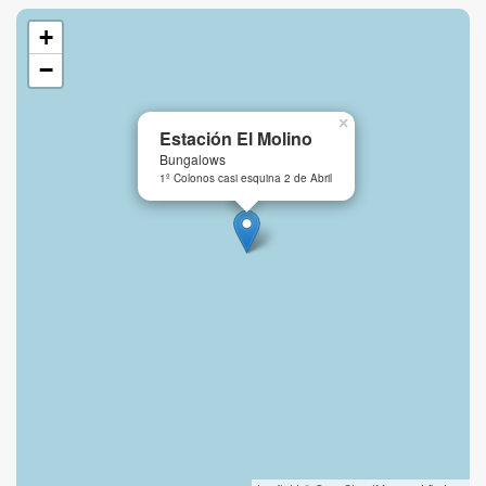
+
−
×
Estación El Molino
Bungalows
1º Colonos casi esquina 2 de Abril