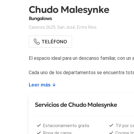
Chudo Malesynke
Bungalows
Caseros 2629
,
San José
,
Entre Ríos
TELÉFONO
El espacio ide
Cada uno de los departamentos se encuentra tot
Leer más ↓
Servicios de Chudo Malesynke
Estacionamiento gratis
TV por c
Ropa de cama
Cocina t