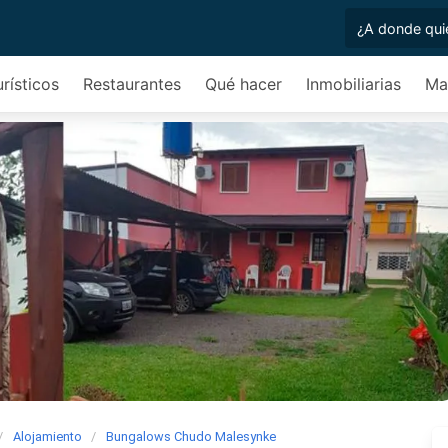
urísticos
Restaurantes
Qué hacer
Inmobiliarias
Ma
Alojamiento
Bungalows Chudo Malesynke