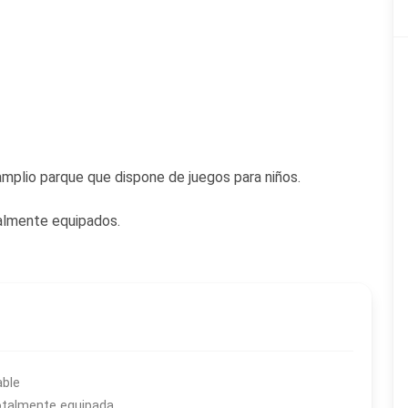
al para un descanso familiar, con un amplio parque que dispone de juegos para niños.
almente equipados.
able
otalmente equipada