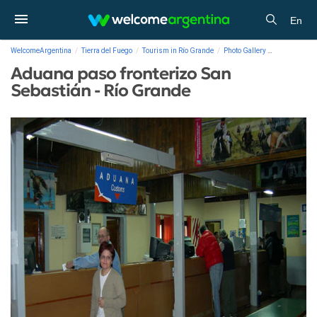
En
WelcomeArgentina
Tierra del Fuego
Tourism in Río Grande
Photo Gallery
Aduana paso 
Aduana paso fronterizo San
Sebastián - Río Grande