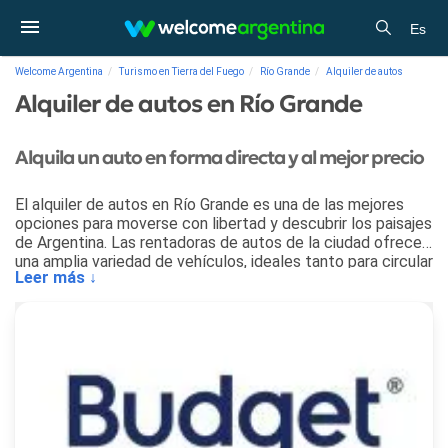
Es
Welcome Argentina
Turismo en Tierra del Fuego
Río Grande
Alquiler de autos
Alquiler de autos en Río Grande
Alquila un auto en forma directa y al mejor precio
El alquiler de autos en Río Grande es una de las mejores
opciones para moverse con libertad y descubrir los paisajes
de Argentina. Las rentadoras de autos de la ciudad ofrecen
una amplia variedad de vehículos, ideales tanto para circular
Leer más ↓
por el centro urbano como para recorrer los alrededores de
Río Grande.
En esta sección encontrarás información sobre las
principales rentadoras de autos en Río Grande, con datos
útiles sobre servicios, tipos de vehículos y condiciones de
alquiler, para que puedas planificar tu viaje de forma simple
y disfrutar del destino a tu propio ritmo.