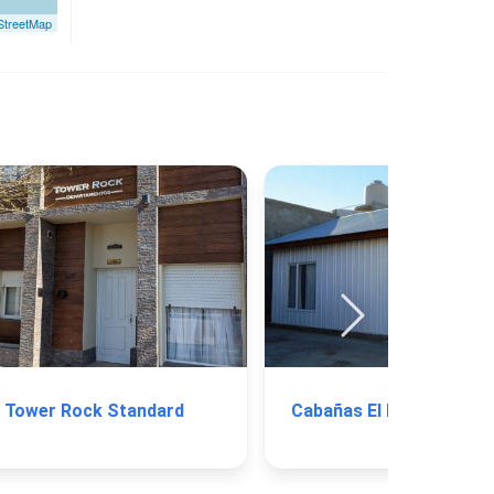
treetMap
Tower Rock Standard
Cabañas El Puerto