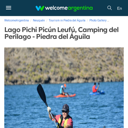
En
WelcomeArgentina
Neuquén
Tourism in Piedra del Águila
Photo Gallery
Lago Pichi Pi
Lago Pichi Picún Leufú, Camping del
Perilago - Piedra del Águila