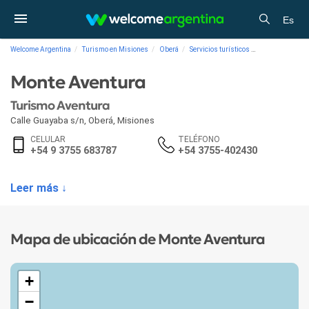
Es
Welcome Argentina
Turismo en Misiones
Oberá
Servicios turísticos
Turismo Aventu
Monte Aventura
Turismo Aventura
Calle Guayaba s/n
,
Oberá
,
Misiones
CELULAR
TELÉFONO
+54 9 3755 683787
+54 3755-402430
Leer más ↓
Mapa de ubicación de Monte Aventura
+
−