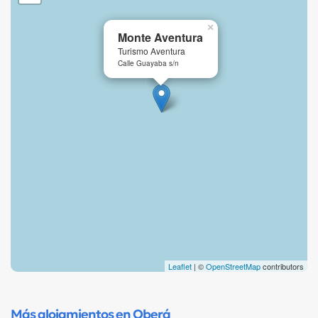
×
Monte Aventura
Turismo Aventura
Calle Guayaba s/n
Leaflet
| ©
OpenStreetMap
contributors
Más alojamientos en Oberá