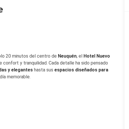
e
olo 20 minutos del centro de
Neuquén
, el
Hotel Nuevo
 de confort y tranquilidad. Cada detalle ha sido pensado
as y elegantes
hasta sus
espacios diseñados para
adía memorable.
 personas