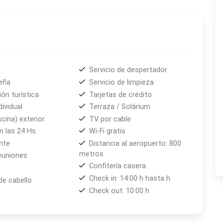
 es un verdadero homenaje a los sentidos. Con
adición y creatividad para elaborar propuestas únicas:
as caseras y mariscos frescos, hasta opciones
 de la cocina regional con un toque contemporáneo.
Servicio de despertador
años, reuniones familiares, encuentros empresariales y
eña
Servicio de limpieza
s, brinda el espacio perfecto para momentos especiales.
ón turística
Tarjetas de crédito
dividual
Terraza / Solárium
e sorprender por su atención, sus instalaciones y su
scina) exterior
TV por cable
 juntos tu próximo viaje!
 las 24 Hs.
Wi-Fi gratis
nte
Distancia al aeropuerto: 800
metros
euniones
Confitería casera
Check in: 14:00 h hasta h
de cabello
Check out: 10:00 h