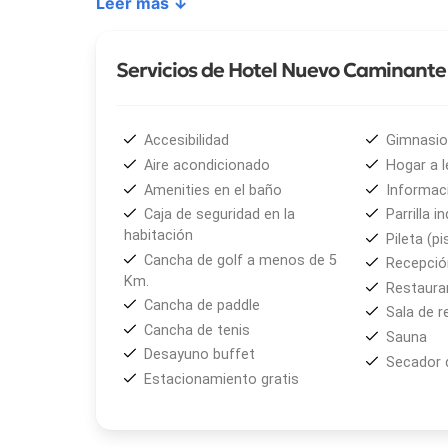
Leer más ↓
En el
Restaurante Las Pérgolas
, la gastronomía
ingredientes frescos y de estación, se combinan tr
Servicios de Hotel Nuevo Caminante
desde cortes premium de carne a la parrilla, past
vegetarianas llenas de sabor, resaltando lo mejor
Accesibilidad
Gimnasio
El
salón de eventos
es ideal para celebrar cumple
Aire acondicionado
Hogar a l
mucho más. Con capacidad para hasta 100 persona
Amenities en el baño
Informaci
Caja de seguridad en la
Parrilla in
Hospédate en el
Hotel Nuevo Caminante
y déjat
habitación
Pileta (pi
ubicación privilegiada. ¡Reserva hoy y comencemos
Cancha de golf a menos de 5
Recepción
Km.
Restaura
Cancha de paddle
Sala de r
Cancha de tenis
Sauna
Desayuno buffet
Secador 
Estacionamiento gratis