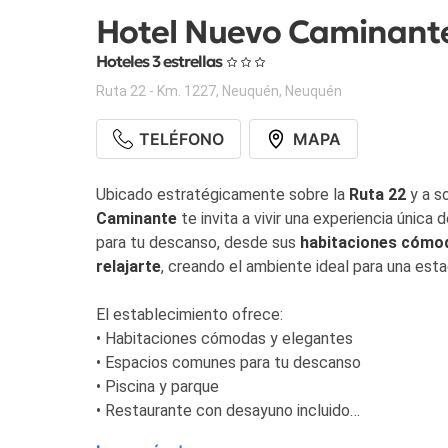
Hotel Nuevo Caminant
Hoteles 3 estrellas
Ruta 22 - Km. 1227
,
Neuquén
,
Neuquén
TELÉFONO
MAPA
Ubicado estratégicamente sobre la
Ruta 22
y a s
Caminante
te invita a vivir una experiencia única
para tu descanso, desde sus
habitaciones cómod
relajarte
, creando el ambiente ideal para una est
El establecimiento ofrece:
• Habitaciones cómodas y elegantes
• Espacios comunes para tu descanso
• Piscina y parque
• Restaurante con desayuno incluido
• Salón de eventos con capacidad para hasta 100